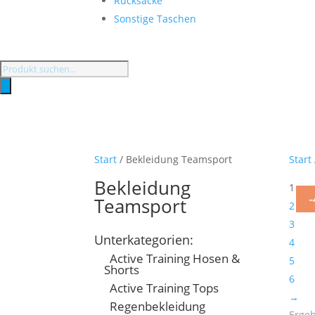
Rucksäcke
Sonstige Taschen
Products
search
Start
/ Bekleidung Teamsport
Start
Bekleidung
1
Teamsport
2
3
Unterkategorien:
4
Active Training Hosen &
5
Shorts
6
Active Training Tops
→
Regenbekleidung
Ergeb