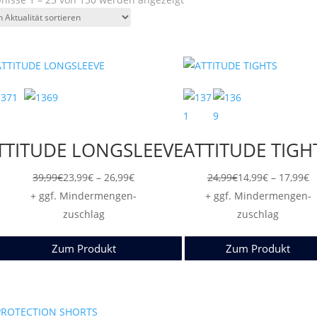
Aktualität
sortiert
TTITUDE LONGSLEEVE
ATTITUDE TIGH
Preisspanne:
P
39,99
€
23,99
€
–
26,99
€
24,99
€
14,99
€
–
17,99
€
23,99€
1
+ ggf. Mindermengen-
+ ggf. Mindermengen-
bis
b
zuschlag
zuschlag
26,99€
1
Zum Produkt
Zum Produkt