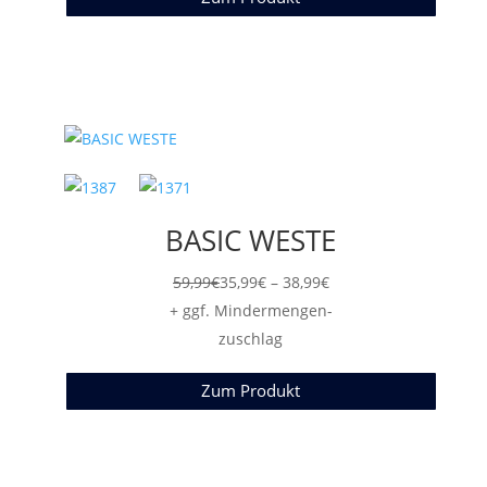
BASIC WESTE
Preisspanne:
59,99
€
35,99
€
–
38,99
€
35,99€
+ ggf. Mindermengen-
bis
zuschlag
38,99€
Zum Produkt