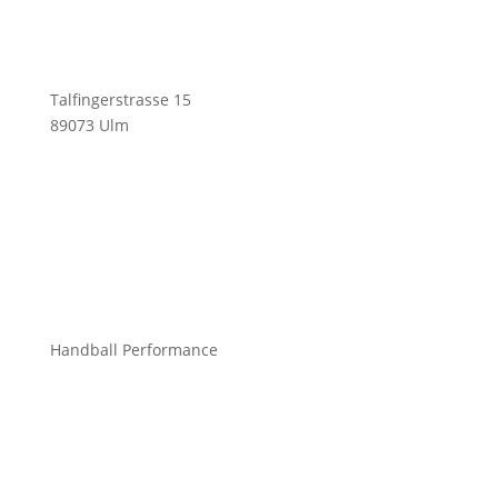
Talfingerstrasse 15
89073 Ulm
info@mchandball.com
Handball Performance
Bekleidung Teamsport
Bekleidung Freizeit
Bälle