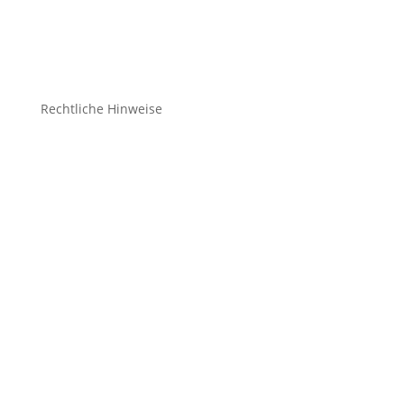
Schuhe
Zubehör
Rechtliche Hinweise
Kontakt
Impressum
Datenschutz
Cookie-Richtlinie (EU)
Impressum
Datenschutz
Cookie-Richtlinie (EU)