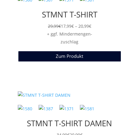
STMNT T-SHIRT
Preisspanne:
29,99
€
17,99
€
–
20,99
€
17,99€
+ ggf. Mindermengen-
bis
zuschlag
20,99€
Zum Produkt
STMNT T-SHIRT DAMEN
34,99
€
20,99
€