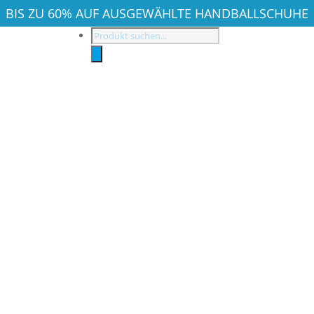
BIS ZU 60% AUF AUSGEWÄHLTE HANDBALLSCHUHE
Products
search