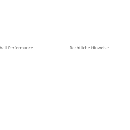
ball Performance
Rechtliche Hinweise
eidung Teamsport
Kontakt
idung Freizeit
Impressum
Datenschutz
he
Cookie-Richtlinie (EU)
hör
Impressum
Datenschutz
Cookie-Richtlinie (EU)