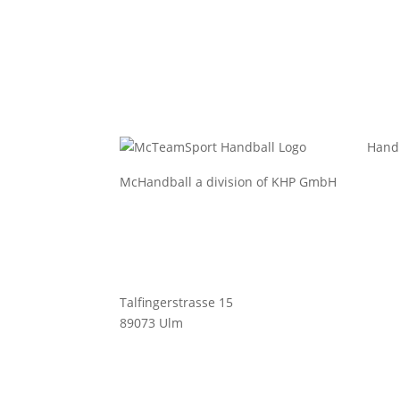
Hand
McHandball a division of KHP GmbH
Bekl
Bekle
Bälle
Schu
Talfingerstrasse 15
Zube
89073 Ulm