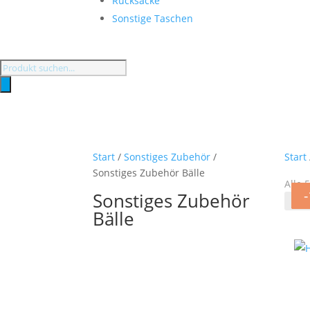
Rucksäcke
Sonstige Taschen
Products
search
Start
/
Sonstiges Zubehör
/
Start
Sonstiges Zubehör Bälle
Alle 
Sonstiges Zubehör
Bälle