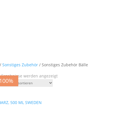
/
Sonstiges Zubehör
/ Sonstiges Zubehör Bälle
Nach
5 Ergebnisse werden angezeigt
-100%
-100%
-100%
-100%
-100%
Aktualität
sortiert