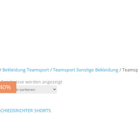
/
Bekleidung Teamsport
/
Teamsport Sonstige Bekleidung
/ Teamsp
Nach
7 Ergebnisse werden angezeigt
-40%
-40%
-40%
-40%
-40%
-40%
-40%
Aktualität
sortiert