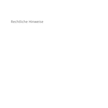
Zubehör
Rechtliche Hinweise
Kontakt
Impressum
Datenschutz
Cookie-Richtlinie (EU)
Impressum
Datenschutz
Cookie-Richtlinie (EU)
Impressum