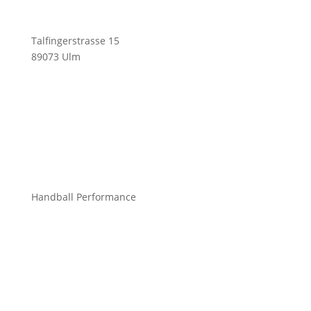
Talfingerstrasse 15
89073 Ulm
info@mchandball.com
Handball Performance
Bekleidung Teamsport
Bekleidung Freizeit
Bälle
Schuhe