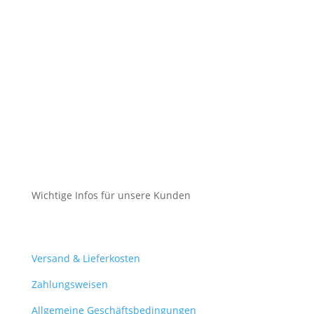
Impressum
Datenschutz
Cookie-Richtlinie (EU)
Impressum
Datenschutz
Cookie-Richtlinie (EU)
Wichtige Infos für unsere Kunden
Mein Konto
Versand & Lieferkosten
Zahlungsweisen
Allgemeine Geschäftsbedingungen