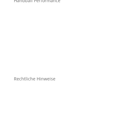
Handball Performance
Bekleidung Teamsport
Bekleidung Freizeit
Bälle
Schuhe
Zubehör
Rechtliche Hinweise
Kontakt
Impressum
Datenschutz
Cookie-Richtlinie (EU)