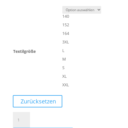
140
152
164
3XL
L
Textilgröße
M
S
XL
XXL
Zurücksetzen
STMNT
SHORTS