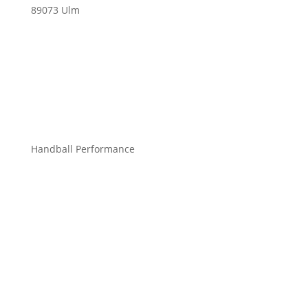
89073 Ulm
info@mchandball.com
Handball Performance
Bekleidung Teamsport
Bekleidung Freizeit
Bälle
Schuhe
Zubehör