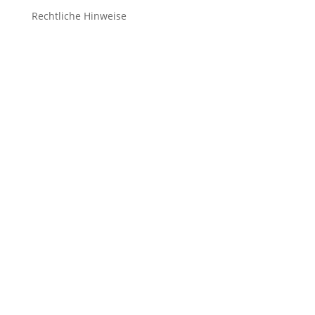
Rechtliche Hinweise
Kontakt
Impressum
Datenschutz
Cookie-Richtlinie (EU)
Impressum
Datenschutz
Cookie-Richtlinie (EU)
Impressum
Datenschutz
Cookie-Richtlinie (EU)