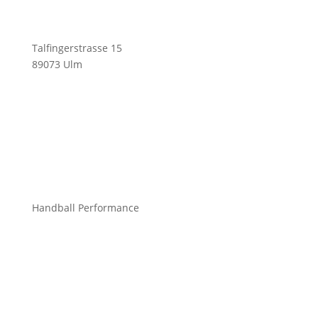
Talfingerstrasse 15
89073 Ulm
info@mchandball.com
Handball Performance
Bekleidung Teamsport
Bekleidung Freizeit
Bälle