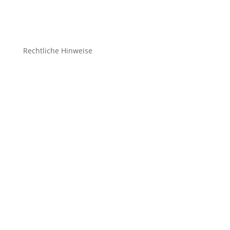
Schuhe
Zubehör
Rechtliche Hinweise
Kontakt
Impressum
Datenschutz
Cookie-Richtlinie (EU)
Impressum
Datenschutz
Cookie-Richtlinie (EU)
Impressum