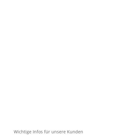
Kontakt
Impressum
Datenschutz
Cookie-Richtlinie (EU)
Impressum
Datenschutz
Cookie-Richtlinie (EU)
Impressum
Datenschutz
Cookie-Richtlinie (EU)
Wichtige Infos für unsere Kunden