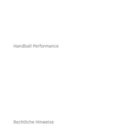
info@mchandball.com
Handball Performance
Bekleidung Teamsport
Bekleidung Freizeit
Bälle
Schuhe
Zubehör
Rechtliche Hinweise