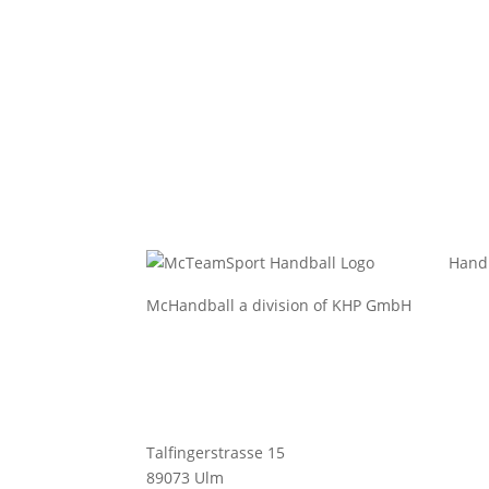
Hand
McHandball a division of KHP GmbH
Bekl
Bekle
Bälle
Schu
Talfingerstrasse 15
Zube
89073 Ulm