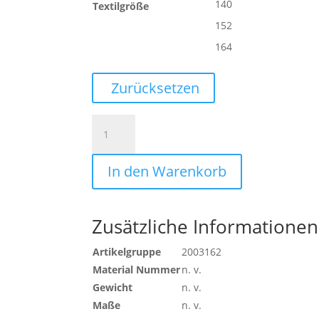
140
Textilgröße
152
164
Zurücksetzen
TIGHTS
KIDS
Menge
In den Warenkorb
Zusätzliche Informationen
Artikelgruppe
2003162
Material Nummer
n. v.
Gewicht
n. v.
Maße
n. v.