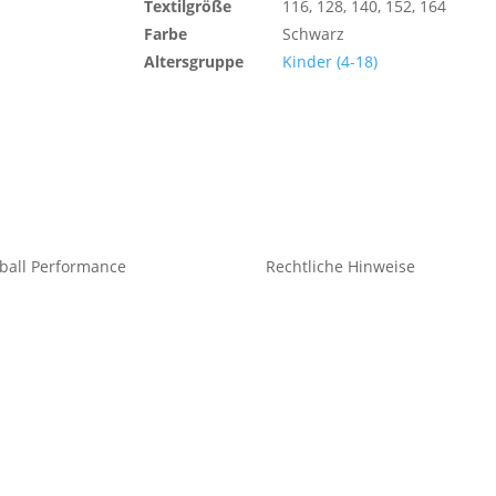
Textilgröße
116, 128, 140, 152, 164
Farbe
Schwarz
Altersgruppe
Kinder (4-18)
ball Performance
Rechtliche Hinweise
eidung Teamsport
Kontakt
idung Freizeit
Impressum
Datenschutz
he
Cookie-Richtlinie (EU)
hör
Impressum