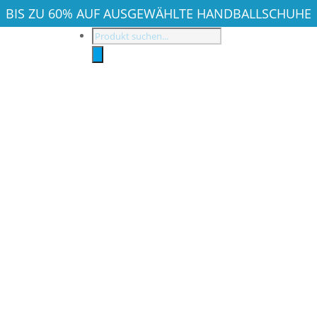
BIS ZU 60% AUF AUSGEWÄHLTE HANDBALLSCHUHE
Products
search