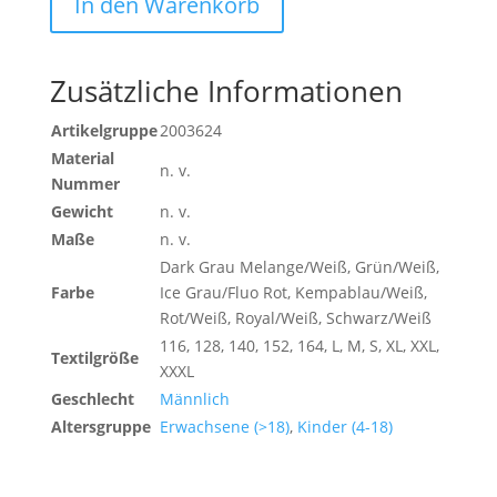
In den Warenkorb
Menge
Zusätzliche Informationen
Artikelgruppe
2003624
Material
n. v.
Nummer
Gewicht
n. v.
Maße
n. v.
Dark Grau Melange/Weiß, Grün/Weiß,
Farbe
Ice Grau/Fluo Rot, Kempablau/Weiß,
Rot/Weiß, Royal/Weiß, Schwarz/Weiß
116, 128, 140, 152, 164, L, M, S, XL, XXL,
Textilgröße
XXXL
Geschlecht
Männlich
Altersgruppe
Erwachsene (>18)
,
Kinder (4-18)