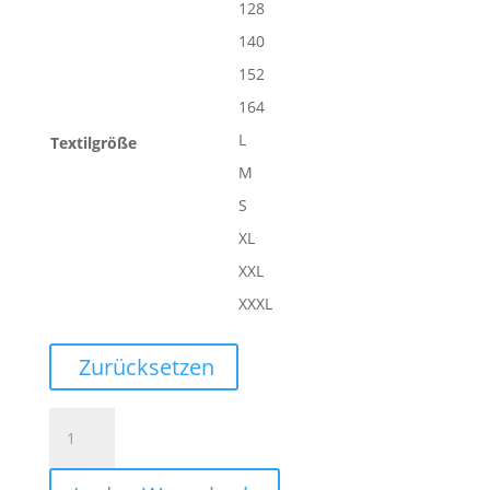
128
140
152
164
L
Textilgröße
M
S
XL
XXL
XXXL
Zurücksetzen
PLAYER
HOOD
JACKET