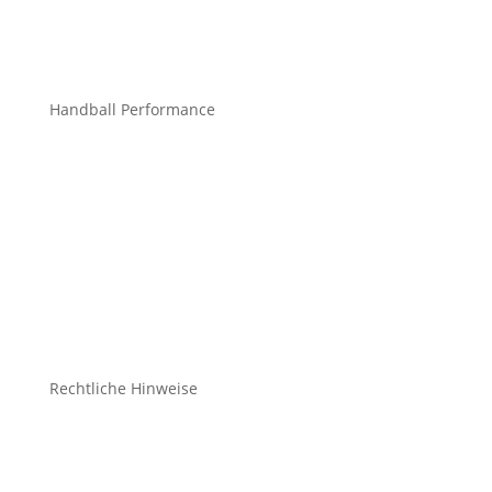
info@mchandball.com
Handball Performance
Bekleidung Teamsport
Bekleidung Freizeit
Bälle
Schuhe
Zubehör
Rechtliche Hinweise
Kontakt
Impressum