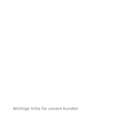
Datenschutz
Cookie-Richtlinie (EU)
Impressum
Datenschutz
Cookie-Richtlinie (EU)
Impressum
Datenschutz
Cookie-Richtlinie (EU)
Wichtige Infos für unsere Kunden
Mein Konto