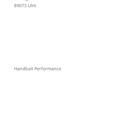
89073 Ulm
info@mchandball.com
Handball Performance
Bekleidung Teamsport
Bekleidung Freizeit
Bälle
Schuhe
Zubehör