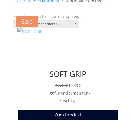
Start
/
Bälle
/
Handbälle
/ Handbälle Sonstiges
Einzelnes Ergebnis wird angezeigt
Sale
SOFT GRIP
17,49
€
10,49
€
+ ggf. Mindermengen-
zuschlag
Zum Produkt