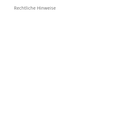
Rechtliche Hinweise
Kontakt
Impressum
Datenschutz
Cookie-Richtlinie (EU)
Impressum
Datenschutz
Cookie-Richtlinie (EU)
Impressum
Datenschutz
Cookie-Richtlinie (EU)