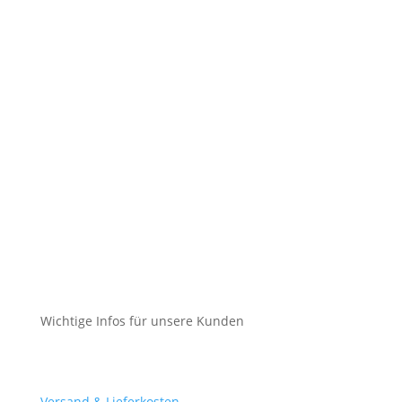
Datenschutz
Cookie-Richtlinie (EU)
Impressum
Datenschutz
Cookie-Richtlinie (EU)
Impressum
Datenschutz
Cookie-Richtlinie (EU)
Wichtige Infos für unsere Kunden
Mein Konto
Versand & Lieferkosten