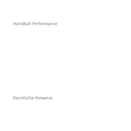
info@mchandball.com
Handball Performance
Bekleidung Teamsport
Bekleidung Freizeit
Bälle
Schuhe
Zubehör
Rechtliche Hinweise
Kontakt
Impressum