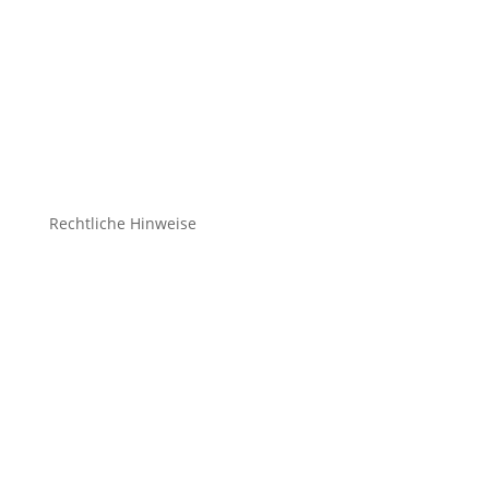
Bekleidung Teamsport
Bekleidung Freizeit
Bälle
Schuhe
Zubehör
Rechtliche Hinweise
Kontakt
Impressum
Datenschutz
Cookie-Richtlinie (EU)
Impressum