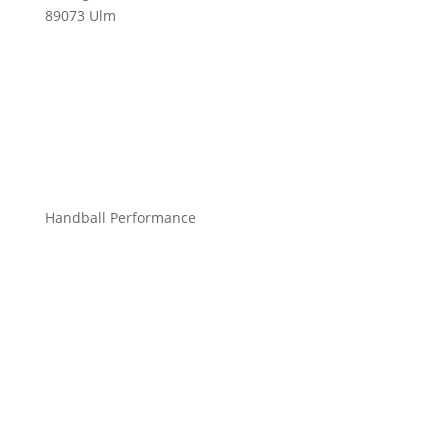
89073 Ulm
info@mchandball.com
Handball Performance
Bekleidung Teamsport
Bekleidung Freizeit
Bälle
Schuhe
Zubehör