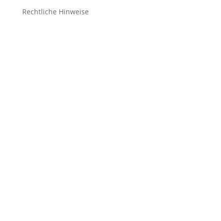
Rechtliche Hinweise
Kontakt
Impressum
Datenschutz
Cookie-Richtlinie (EU)
Impressum
Datenschutz
Cookie-Richtlinie (EU)
Impressum
Datenschutz
Cookie-Richtlinie (EU)