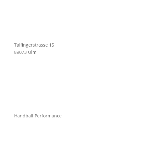
Talfingerstrasse 15
89073 Ulm
info@mchandball.com
Handball Performance
Bekleidung Teamsport