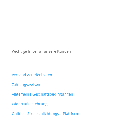
Cookie-Richtlinie (EU)
Impressum
Datenschutz
Cookie-Richtlinie (EU)
Wichtige Infos für unsere Kunden
Mein Konto
Versand & Lieferkosten
Zahlungsweisen
Allgemeine Geschäftsbedingungen
Widerrufsbelehrung
Online – Streitschlichtungs – Plattform