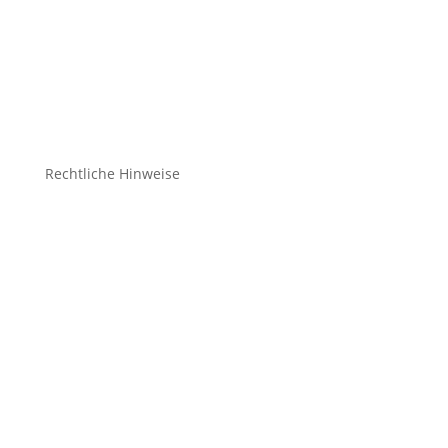
Bekleidung Freizeit
Bälle
Schuhe
Zubehör
Rechtliche Hinweise
Kontakt
Impressum
Datenschutz
Cookie-Richtlinie (EU)
Impressum
Datenschutz