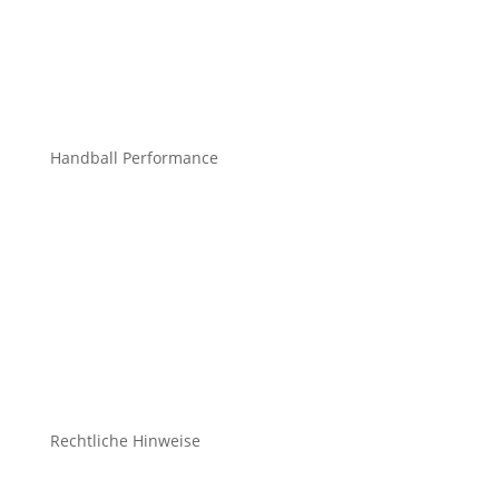
info@mchandball.com
Handball Performance
Bekleidung Teamsport
Bekleidung Freizeit
Bälle
Schuhe
Zubehör
Rechtliche Hinweise