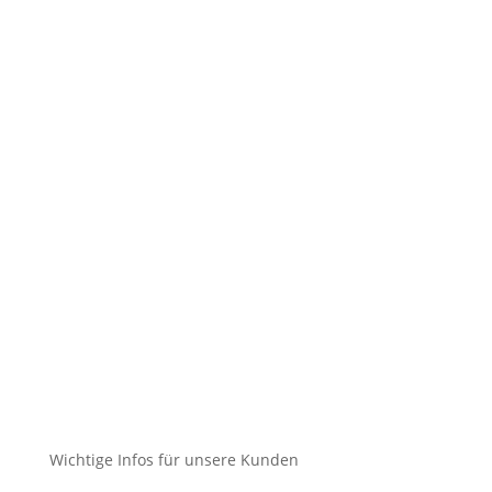
Kontakt
Impressum
Datenschutz
Cookie-Richtlinie (EU)
Impressum
Datenschutz
Cookie-Richtlinie (EU)
Impressum
Datenschutz
Cookie-Richtlinie (EU)
Wichtige Infos für unsere Kunden