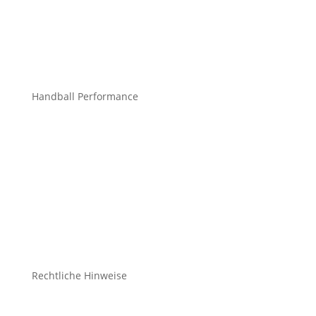
info@mchandball.com
Handball Performance
Bekleidung Teamsport
Bekleidung Freizeit
Bälle
Schuhe
Zubehör
Rechtliche Hinweise
Kontakt