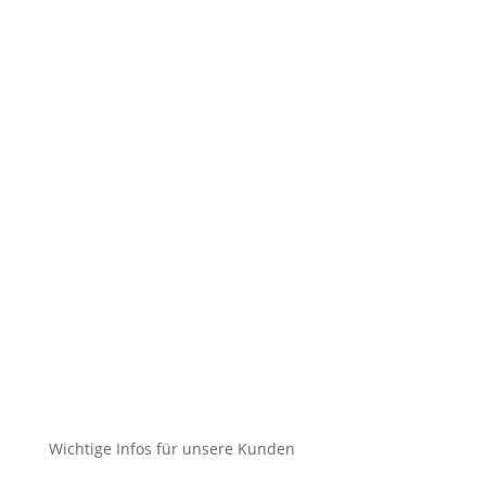
Impressum
Datenschutz
Cookie-Richtlinie (EU)
Impressum
Datenschutz
Cookie-Richtlinie (EU)
Impressum
Datenschutz
Cookie-Richtlinie (EU)
Wichtige Infos für unsere Kunden