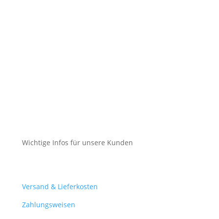
Impressum
Datenschutz
Cookie-Richtlinie (EU)
Impressum
Datenschutz
Cookie-Richtlinie (EU)
Wichtige Infos für unsere Kunden
Mein Konto
Versand & Lieferkosten
Zahlungsweisen