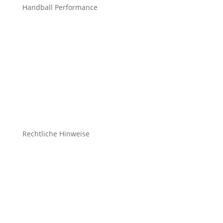
Handball Performance
Bekleidung Teamsport
Bekleidung Freizeit
Bälle
Schuhe
Zubehör
Rechtliche Hinweise
Kontakt
Impressum
Datenschutz
Cookie-Richtlinie (EU)