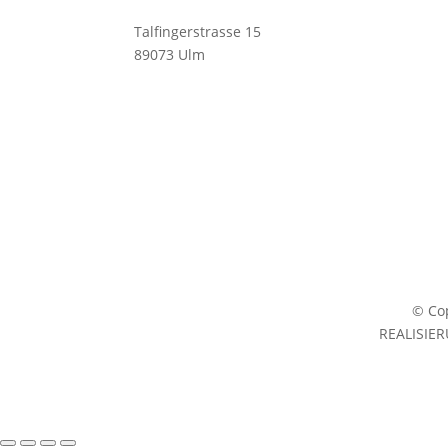
Schu
Talfingerstrasse 15
Zube
89073 Ulm
info@mchandball.com
© Cop
REALISIE