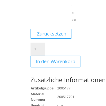
S
XL
XXL
Zurücksetzen
PROMO
HOODIE
Menge
In den Warenkorb
Zusätzliche Informationen
Artikelgruppe
2005177
Material
200517701
Nummer
Gewicht
n. v.