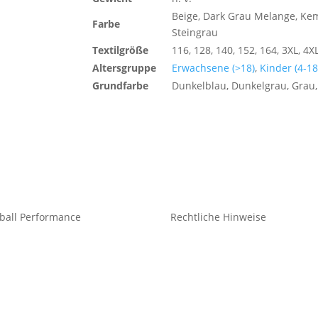
Beige, Dark Grau Melange, Kem
Farbe
Steingrau
Textilgröße
116, 128, 140, 152, 164, 3XL, 4XL
Altersgruppe
Erwachsene (>18)
,
Kinder (4-18
Grundfarbe
Dunkelblau, Dunkelgrau, Grau,
ball Performance
Rechtliche Hinweise
eidung Teamsport
Kontakt
idung Freizeit
Impressum
Datenschutz