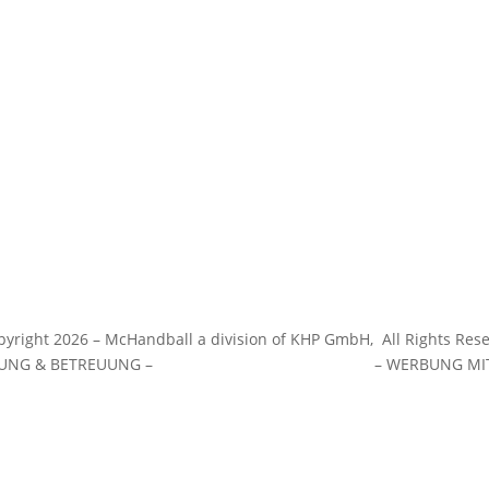
he
Cookie-Richtlinie (EU)
hör
Impressum
Datenschutz
Cookie-Richtlinie (EU)
Impressum
Datenschutz
Cookie-Richtlinie (EU)
yright 2026 – McHandball a division of KHP GmbH,
All Rights Res
RUNG & BETREUUNG –
WERBEZENTRUM WUNSTORF
– WERBUNG MIT 