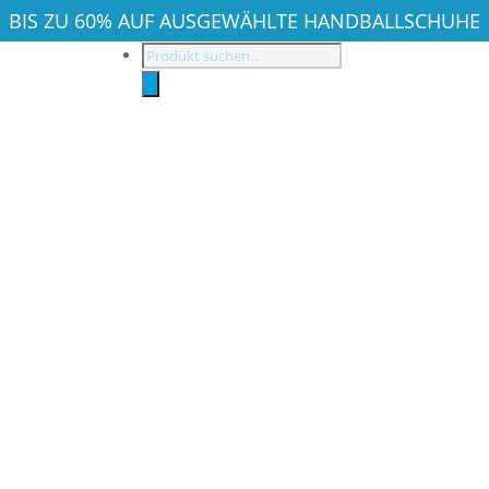
BIS ZU 60% AUF AUSGEWÄHLTE HANDBALLSCHUHE
Products
search