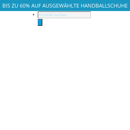
BIS ZU 60% AUF AUSGEWÄHLTE HANDBALLSCHUHE
Products
search