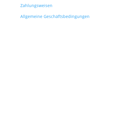
Zahlungsweisen
Allgemeine Geschäftsbedingungen
Widerrufsbelehrung
Online – Streitschlichtungs –
Plattform
erverd
BISS !!!
❤