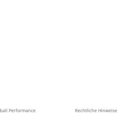
ball Performance
Rechtliche Hinweise
eidung Teamsport
Kontakt
idung Freizeit
Impressum