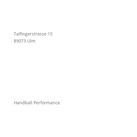
Talfingerstrasse 15
89073 Ulm
info@mchandball.com
Handball Performance
Bekleidung Teamsport
Bekleidung Freizeit