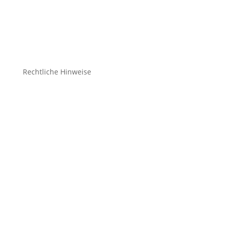
Bälle
Schuhe
Zubehör
Rechtliche Hinweise
Kontakt
Impressum
Datenschutz
Cookie-Richtlinie (EU)
Impressum
Datenschutz
Cookie-Richtlinie (EU)