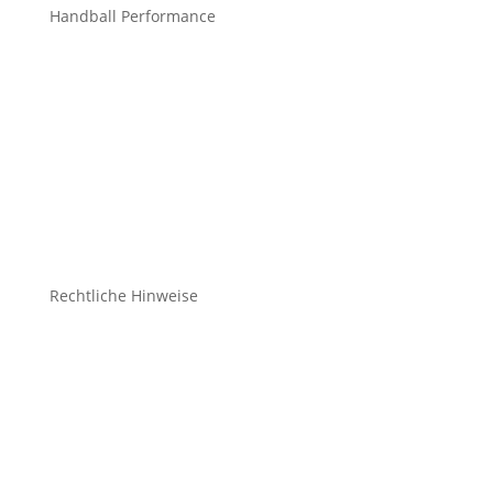
Handball Performance
Bekleidung Teamsport
Bekleidung Freizeit
Bälle
Schuhe
Zubehör
Rechtliche Hinweise
Kontakt
Impressum
Datenschutz
Cookie-Richtlinie (EU)