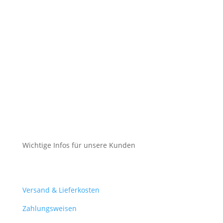
Impressum
Datenschutz
Cookie-Richtlinie (EU)
Impressum
Datenschutz
Cookie-Richtlinie (EU)
Wichtige Infos für unsere Kunden
Mein Konto
Versand & Lieferkosten
Zahlungsweisen