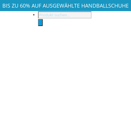
BIS ZU 60% AUF AUSGEWÄHLTE HANDBALLSCHUHE
Products
search