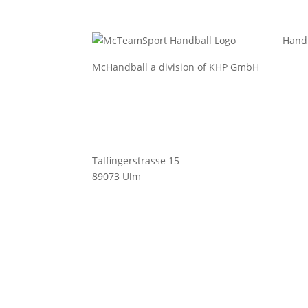
Hand
McHandball a division of KHP GmbH
Bekl
Bekle
Bälle
Schu
Talfingerstrasse 15
Zube
89073 Ulm
info@mchandball.com