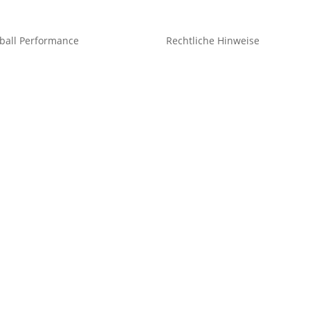
ball Performance
Rechtliche Hinweise
eidung Teamsport
Kontakt
idung Freizeit
Impressum
Datenschutz
he
Cookie-Richtlinie (EU)
hör
Impressum
Datenschutz
Cookie-Richtlinie (EU)
Impressum
Datenschutz
Cookie-Richtlinie (EU)