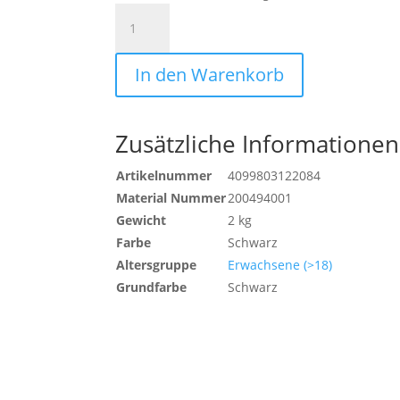
K-
LINE
TASCHE
In den Warenkorb
PRO
STMNT
(60L)
Menge
Zusätzliche Informationen
Artikelnummer
4099803122084
Material Nummer
200494001
Gewicht
2 kg
Farbe
Schwarz
Altersgruppe
Erwachsene (>18)
Grundfarbe
Schwarz