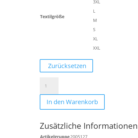
3XL
L
Textilgröße
M
S
XL
XXL
Zurücksetzen
EMOTION
27
LANGARMSHIRT
In den Warenkorb
Menge
Zusätzliche Informationen
Artikelgruppe
2005127