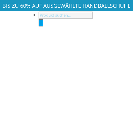
BIS ZU 60% AUF AUSGEWÄHLTE HANDBALLSCHUHE
Products
search