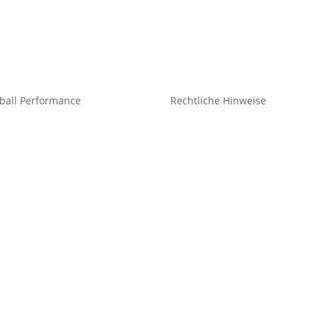
ball Performance
Rechtliche Hinweise
eidung Teamsport
Kontakt
idung Freizeit
Impressum
Datenschutz
he
Cookie-Richtlinie (EU)
hör
Impressum
Datenschutz
Cookie-Richtlinie (EU)
Impressum