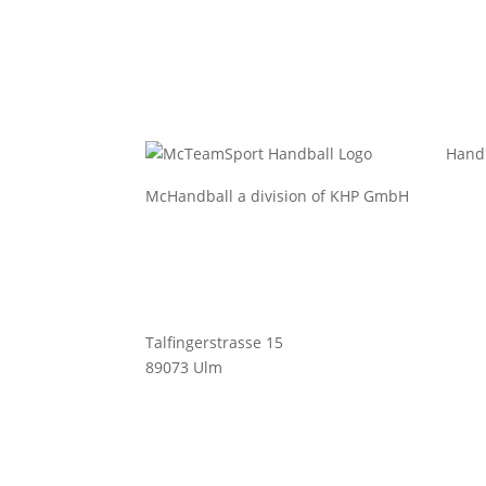
Hand
McHandball a division of KHP GmbH
Bekl
Bekle
Bälle
Schu
Talfingerstrasse 15
Zube
89073 Ulm