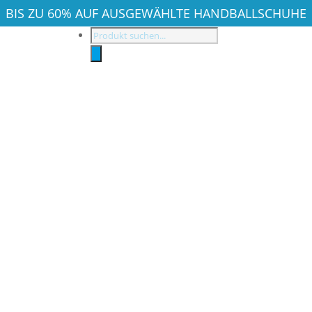
BIS ZU 60% AUF AUSGEWÄHLTE HANDBALLSCHUHE
Products
search