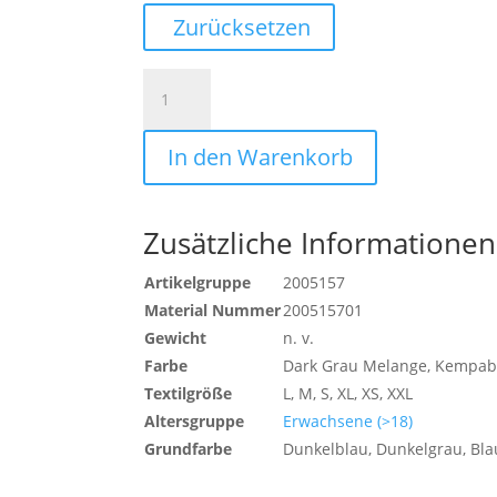
Zurücksetzen
CLASSIC
POLO
SHIRT
In den Warenkorb
DAMEN
Menge
Zusätzliche Informationen
Artikelgruppe
2005157
Material Nummer
200515701
Gewicht
n. v.
Farbe
Dark Grau Melange, Kempabla
Textilgröße
L, M, S, XL, XS, XXL
Altersgruppe
Erwachsene (>18)
Grundfarbe
Dunkelblau, Dunkelgrau, Bla