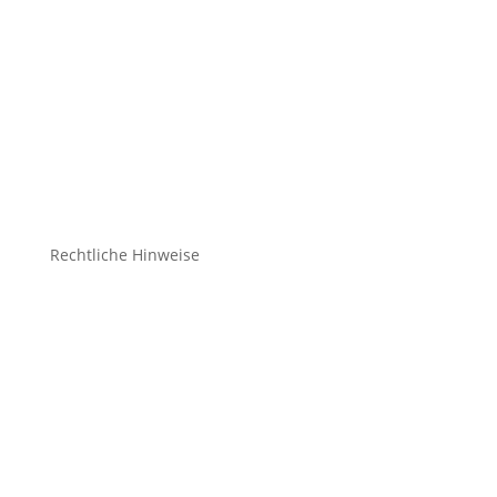
Bekleidung Teamsport
Bekleidung Freizeit
Bälle
Schuhe
Zubehör
Rechtliche Hinweise
Kontakt
Impressum
Datenschutz
Cookie-Richtlinie (EU)
Impressum