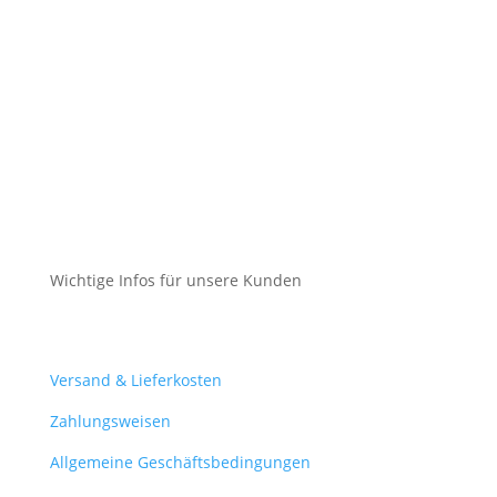
Datenschutz
Cookie-Richtlinie (EU)
Impressum
Datenschutz
Cookie-Richtlinie (EU)
Wichtige Infos für unsere Kunden
Mein Konto
Versand & Lieferkosten
Zahlungsweisen
Allgemeine Geschäftsbedingungen