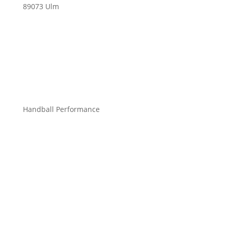
89073 Ulm
info@mchandball.com
Handball Performance
Bekleidung Teamsport
Bekleidung Freizeit
Bälle
Schuhe
Zubehör