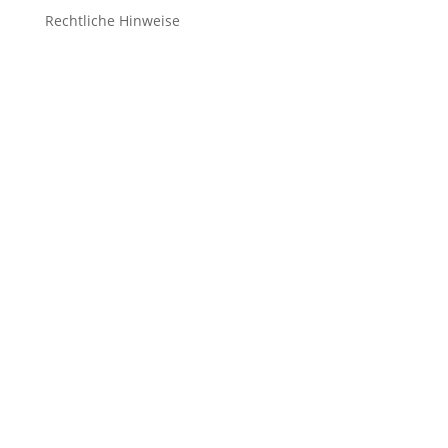
Rechtliche Hinweise
Kontakt
Impressum
Datenschutz
Cookie-Richtlinie (EU)
Impressum
Datenschutz
Cookie-Richtlinie (EU)
Impressum
Datenschutz
Cookie-Richtlinie (EU)