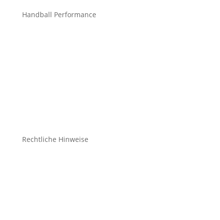
Handball Performance
Bekleidung Teamsport
Bekleidung Freizeit
Bälle
Schuhe
Zubehör
Rechtliche Hinweise
Kontakt
Impressum
Datenschutz
Cookie-Richtlinie (EU)