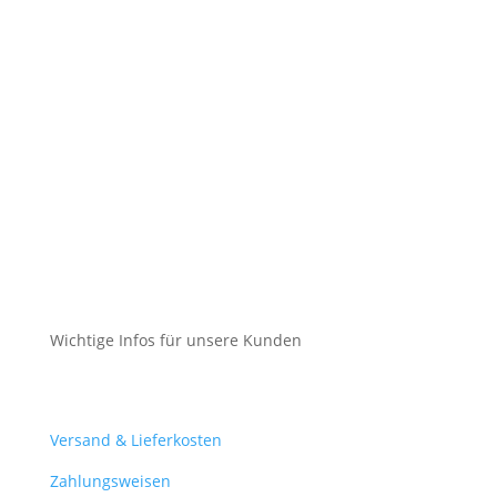
Impressum
Datenschutz
Cookie-Richtlinie (EU)
Impressum
Datenschutz
Cookie-Richtlinie (EU)
Wichtige Infos für unsere Kunden
Mein Konto
Versand & Lieferkosten
Zahlungsweisen